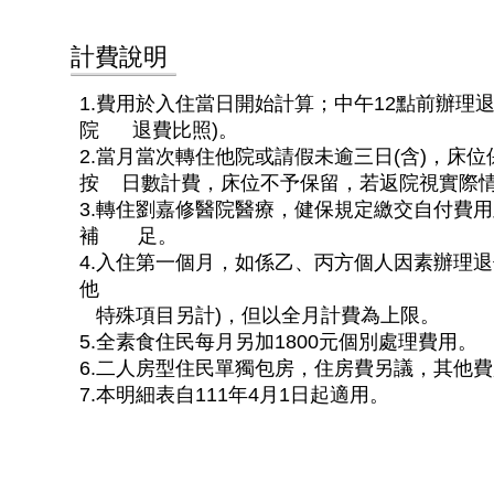
計費說明
1.費用於入住當日開始計算；中午12點前辦理
院 退費比照)。
2.當月當次轉住他院或請假未逾三日(含)，
按 日數計費，床位不予保留，若返院視實際情況
3.轉住劉嘉修醫院醫療，健保規定繳交自付費
補 足。
4.入住第一個月，如係乙、丙方個人因素辦理退
他
特殊項目另計
)，
但以全月計費為上限。
5.全素食住民每月另加1800元個別處理費用。
6.二人房型住民單獨包房，住房費另議，其他
7.本明細表自111年4月1日起適用。